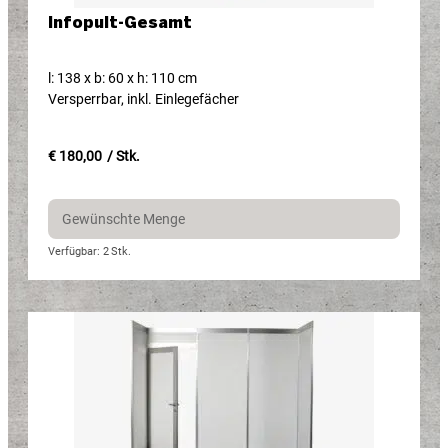
Infopult-Gesamt​
l: 138 x b: 60 x h: 110 cm
Versperrbar, inkl. Einlegefächer
€ 180,00
/ Stk.
Verfügbar: 2
Stk.