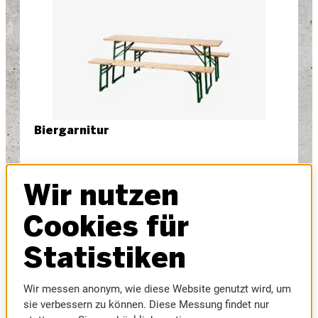
Biergarnitur
1 Tisch und 2 Bänke
Tisch (l: 195 x b: 50 cm): € 7,50
Wir nutzen
Bank (l: 195 x b: 25 cm): je € 3,50
Cookies für
€ 14,50
/ Stk.
Statistiken
Wir messen anonym, wie diese Website genutzt wird, um
Verfügbar: 18
Stk.
sie verbessern zu können. Diese Messung findet nur