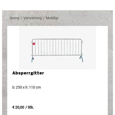
Home
Vermietung
Mobiliar
/
/
Absperrgitter
b: 250 x h: 110 cm
€ 20,00
/ Stk.