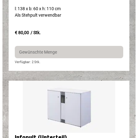
l: 138 x b: 60 x h: 110 cm
Als Stehpult verwendbar
€ 80,00
/ Stk.
Verfügbar: 2
Stk.
Infopult (Unterteil)