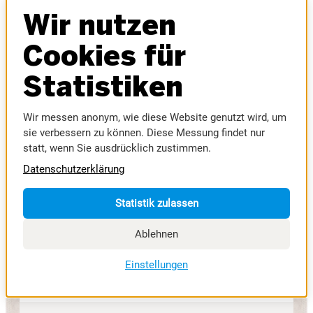
Fachmessezentrum
Wir nutzen
ZUR
FÜR
Cookies für
WEBSITE
AUSSTELLER
Statistiken
Wir messen anonym, wie diese Website genutzt wird, um
sie verbessern zu können. Diese Messung findet nur
statt, wenn Sie ausdrücklich zustimmen.
Datenschutzerklärung
RIEDER VOLKSFEST
Statistik zulassen
02. September -
05. September 2027
Ablehnen
09. September -
Einstellungen
12. September 2027
Volksfestgelände