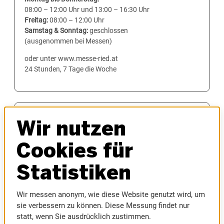
08:00 – 12:00 Uhr und 13:00 – 16:30 Uhr
Freitag:
08:00 – 12:00 Uhr
Samstag & Sonntag:
geschlossen
(ausgenommen bei Messen)
oder unter www.messe-ried.at
24 Stunden, 7 Tage die Woche
Wir nutzen
MESSEN
Cookies für
AUTOMESSE
MESSEFRÜHLING
Statistiken
HAUS & BAU
INNVIERTLER OKTOBERFEST
Wir messen anonym, wie diese Website genutzt wird, um
MODELLBAUMESSE
sie verbessern zu können. Diese Messung findet nur
MUSIC AUSTRIA
statt, wenn Sie ausdrücklich zustimmen.
SPORTMESSE