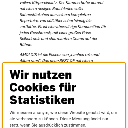
vollem Körpereinsatz. Der Kammerhofer kommt
mit einem riesigen Bauchladen voller
Sahnestückchen aus seinem kompletten
Repertoire, von süß über scharfsinnig bis
zartbitter. Es ist eine aberwitzige Komposition für
jeden Geschmack, mit einer großen Prise
Selbstironie und charmantem Chaos auf der
Bühne.
AMOI OIS ist die Essenz von „Lachen rein und
Alltag raus“. Das neue BEST OF mit einem
Kammerhofer wie er leibt und bebt. Es ist sein
Wir nutzen
Höhepunkt, sein persönlicher Kabarettgipfel, es ist
einmal alles an einem Abend.
Cookies für
Statistiken
Wir messen anonym, wie diese Website genutzt wird, um
sie verbessern zu können. Diese Messung findet nur
statt, wenn Sie ausdrücklich zustimmen.