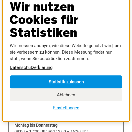
Wir nutzen
Cookies für
Statistiken
Wir messen anonym, wie diese Website genutzt wird, um
sie verbessern zu können. Diese Messung findet nur
statt, wenn Sie ausdrücklich zustimmen.
MESSE RIED GmbH
Datenschutzerklärung
Brucknerstraße 39
A-4910 Ried im Innkreis
Tel. +43 7752 84011-0
Statistik zulassen
office@messe-ried.at
Ablehnen
Einstellungen
Büro-Öffnungszeiten
Montag bis Donnerstag:
08:00 – 12:00 Uhr und 13:00 – 16:30 Uhr