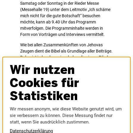
Samstag oder Sonntag in der Rieder Messe
(Messehalle 19) unter dem Leitmotiv „Ich schäme
mich nicht für die gute Botschaft“ besuchen
möchte, kann ab 9.40 Uhr das Programm
mitverfolgen. Die Programminhalte werden in
Form von Vorträgen und Interviews vermittelt.
Wie bei allen Zusammenkünften von Jehovas
Zeugen dient die Bibel als Grundlage aller Beiträge.
Daher ist jede:r dazu eingeladen, die eigene Bibel
mitzubringen und den Ausführungen zu folgen.
Wir nutzen
Der Eintritt ist frei. Es finden keine
Geldsammlungen statt. Mehr Informationen sowie
Cookies für
das komplette Programmheft
gibt es auf jw.org.
Statistiken
Wir messen anonym, wie diese Website genutzt wird, um
sie verbessern zu können. Diese Messung findet nur
statt, wenn Sie ausdrücklich zustimmen.
Datenschutzerklärung