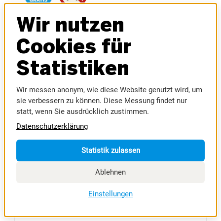
Wir nutzen
ZUR WEBSITE
Cookies für
Statistiken
Wir messen anonym, wie diese Website genutzt wird, um
sie verbessern zu können. Diese Messung findet nur
statt, wenn Sie ausdrücklich zustimmen.
Datenschutzerklärung
MESSE RIED GmbH
Brucknerstraße 39
A-4910 Ried im Innkreis
Statistik zulassen
Tel. +43 7752 84011-0
office@messe-ried.at
Ablehnen
Einstellungen