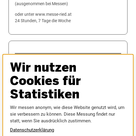
(ausgenommen bei Messen)
oder unter www.messe-ried.at
24 Stunden, 7 Tage die Woche
MESSEN
Wir nutzen
AUTOMESSE
MESSEFRÜHLING
Cookies für
HAUS & BAU
INNVIERTLER OKTOBERFEST
Statistiken
MODELLBAUMESSE
MUSIC AUSTRIA
Wir messen anonym, wie diese Website genutzt wird, um
SPORTMESSE
sie verbessern zu können. Diese Messung findet nur
RIEDER MESSE
statt, wenn Sie ausdrücklich zustimmen.
RIEDER VOLKSFEST
Datenschutzerklärung