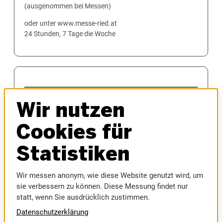
(ausgenommen bei Messen)
oder unter www.messe-ried.at
24 Stunden, 7 Tage die Woche
MESSEN
Wir nutzen
AUTOMESSE
MESSEFRÜHLING
Cookies für
HAUS & BAU
INNVIERTLER OKTOBERFEST
Statistiken
MODELLBAUMESSE
MUSIC AUSTRIA
Wir messen anonym, wie diese Website genutzt wird, um
SPORTMESSE
sie verbessern zu können. Diese Messung findet nur
RIEDER MESSE
statt, wenn Sie ausdrücklich zustimmen.
RIEDER VOLKSFEST
Datenschutzerklärung