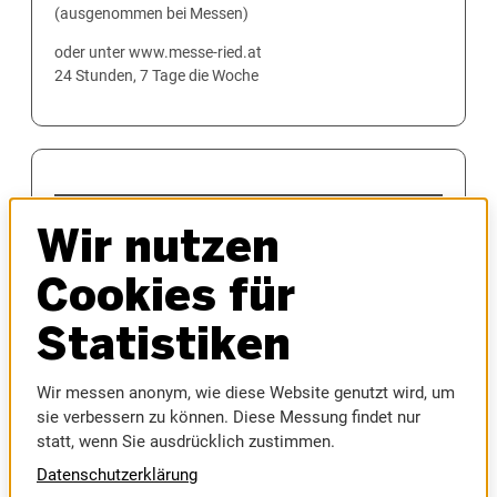
(ausgenommen bei Messen)
oder unter www.messe-ried.at
24 Stunden, 7 Tage die Woche
MESSEN
Wir nutzen
AUTOMESSE
MESSEFRÜHLING
Cookies für
HAUS & BAU
INNVIERTLER OKTOBERFEST
Statistiken
MODELLBAUMESSE
MUSIC AUSTRIA
Wir messen anonym, wie diese Website genutzt wird, um
SPORTMESSE
sie verbessern zu können. Diese Messung findet nur
RIEDER MESSE
statt, wenn Sie ausdrücklich zustimmen.
RIEDER VOLKSFEST
Datenschutzerklärung