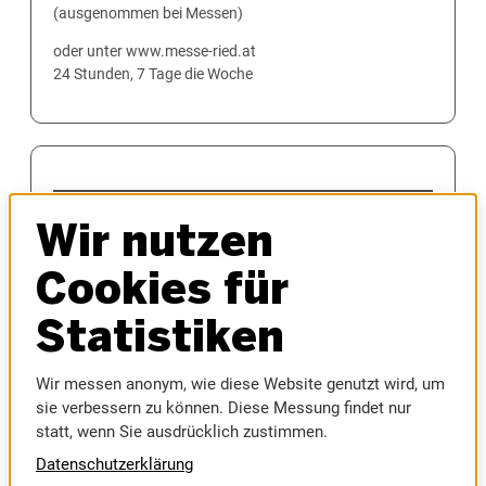
(ausgenommen bei Messen)
oder unter www.messe-ried.at
24 Stunden, 7 Tage die Woche
MESSEN
Wir nutzen
AUTOMESSE
MESSEFRÜHLING
Cookies für
HAUS & BAU
INNVIERTLER OKTOBERFEST
Statistiken
MODELLBAUMESSE
MUSIC AUSTRIA
Wir messen anonym, wie diese Website genutzt wird, um
SPORTMESSE
sie verbessern zu können. Diese Messung findet nur
RIEDER MESSE
statt, wenn Sie ausdrücklich zustimmen.
RIEDER VOLKSFEST
Datenschutzerklärung