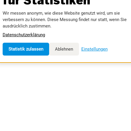
für Statistiken
DATENSCHUTZ
RIEDER MESSE
RIEDER VOLKSFEST
MESSEORDNUN
Wir messen anonym, wie diese Website genutzt wird, um sie
verbessern zu können. Diese Messung findet nur statt, wenn Sie
UNTERKUNFT & 
ausdrücklich zustimmen.
COOKIE-EINSTE
Datenschutzerklärung
Statistik zulassen
Ablehnen
Einstellungen