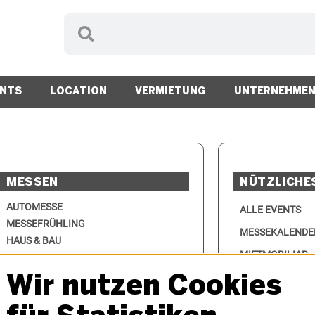
ENTS
LOCATION
VERMIETUNG
UNTERNEHME
MESSEN
NÜTZLICHE
AUTOMESSE
ALLE EVENTS
MESSEFRÜHLING
MESSEKALENDE
HAUS & BAU
MIETMOBILIAR
INNVIERTLER OKTOBERFEST
MODELLBAUMESSE
KONTAKT
Wir nutzen Cookies
MUSIC AUSTRIA
IMPRESSUM
SPORTMESSE