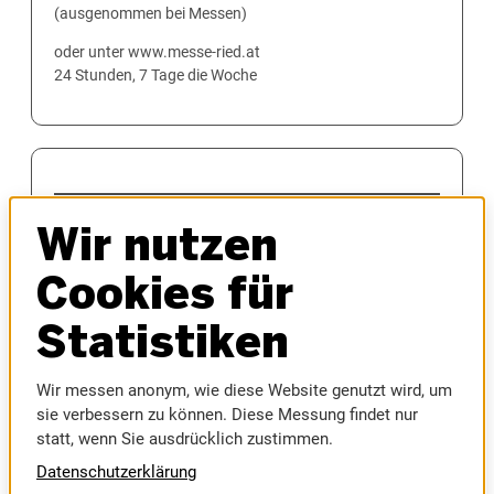
(ausgenommen bei Messen)
oder unter www.messe-ried.at
24 Stunden, 7 Tage die Woche
MESSEN
Wir nutzen
AUTOMESSE
MESSEFRÜHLING
Cookies für
HAUS & BAU
INNVIERTLER OKTOBERFEST
Statistiken
MODELLBAUMESSE
MUSIC AUSTRIA
Wir messen anonym, wie diese Website genutzt wird, um
SPORTMESSE
sie verbessern zu können. Diese Messung findet nur
RIEDER MESSE
statt, wenn Sie ausdrücklich zustimmen.
RIEDER VOLKSFEST
Datenschutzerklärung