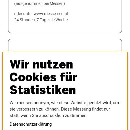
(ausgenommen bei Messen)
oder unter www.messe-ried.at
24 Stunden, 7 Tage die Woche
MESSEN
Wir nutzen
AUTOMESSE
MESSEFRÜHLING
Cookies für
HAUS & BAU
INNVIERTLER OKTOBERFEST
Statistiken
MODELLBAUMESSE
MUSIC AUSTRIA
Wir messen anonym, wie diese Website genutzt wird, um
SPORTMESSE
sie verbessern zu können. Diese Messung findet nur
RIEDER MESSE
statt, wenn Sie ausdrücklich zustimmen.
RIEDER VOLKSFEST
Datenschutzerklärung