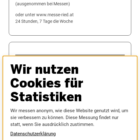
(ausgenommen bei Messen)
oder unter www.messe-ried.at
24 Stunden, 7 Tage die Woche
MESSEN
Wir nutzen
AUTOMESSE
MESSEFRÜHLING
Cookies für
HAUS & BAU
INNVIERTLER OKTOBERFEST
Statistiken
MODELLBAUMESSE
MUSIC AUSTRIA
Wir messen anonym, wie diese Website genutzt wird, um
SPORTMESSE
sie verbessern zu können. Diese Messung findet nur
RIEDER MESSE
statt, wenn Sie ausdrücklich zustimmen.
RIEDER VOLKSFEST
Datenschutzerklärung