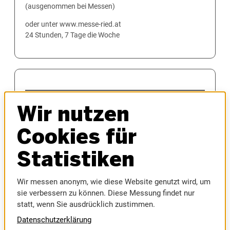
(ausgenommen bei Messen)
oder unter www.messe-ried.at
24 Stunden, 7 Tage die Woche
MESSEN
Wir nutzen
AUTOMESSE
MESSEFRÜHLING
Cookies für
HAUS & BAU
INNVIERTLER OKTOBERFEST
Statistiken
MODELLBAUMESSE
MUSIC AUSTRIA
Wir messen anonym, wie diese Website genutzt wird, um
SPORTMESSE
sie verbessern zu können. Diese Messung findet nur
RIEDER MESSE
statt, wenn Sie ausdrücklich zustimmen.
RIEDER VOLKSFEST
Datenschutzerklärung