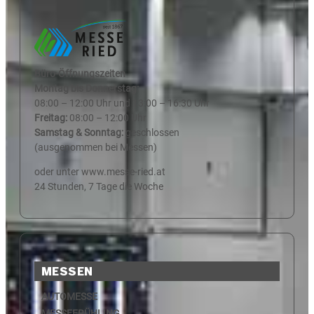
Büro-Öffnungszeiten
Montag bis Donnerstag:
08:00 – 12:00 Uhr und 13:00 – 16:30 Uhr
Freitag:
08:00 – 12:00 Uhr
Samstag & Sonntag:
geschlossen
(ausgenommen bei Messen)
oder unter www.messe-ried.at
24 Stunden, 7 Tage die Woche
MESSEN
AUTOMESSE
MESSEFRÜHLING