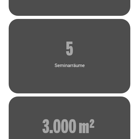
5
Seminarräume
3.000
 m² 