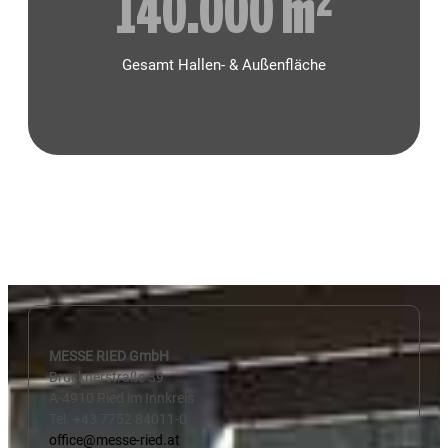
140.000
 m²
Gesamt Hallen- & Außenfläche
MESSE RIED GmbH
Brucknerstraße 39
A-4910 Ried im Innkreis
Tel. +43 7752 84011-0
office@messe-ried.at