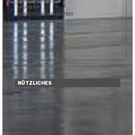
HAUS & BAU
INNVIERTLER OKTOBERFEST
MODELLBAUMESSE
MUSIC AUSTRIA
SPORTMESSE
RIEDER MESSE
RIEDER VOLKSFEST
NÜTZLICHES
ALLE EVENTS
MESSEKALENDER
MIETMOBILIAR
KONTAKT
IMPRESSUM